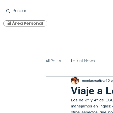
🔐 Área Personal
Centro
Propuesta Educativa
Oferta Educati
All Posts
Latest News
mentacreativa
10 
Viaje a 
Los de 3º y 4º de ESO 
manejarnos en inglés; 
otros aspectos que no 