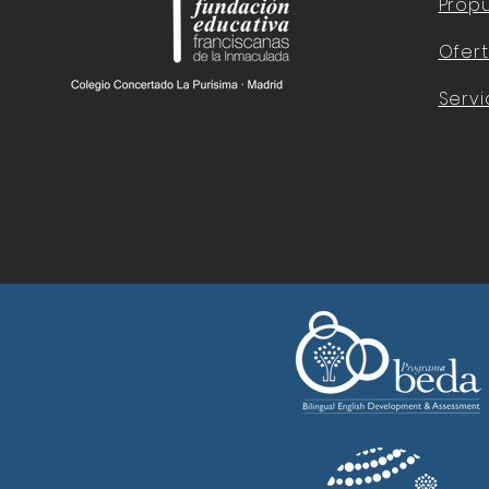
Prop
Ofer
Servi