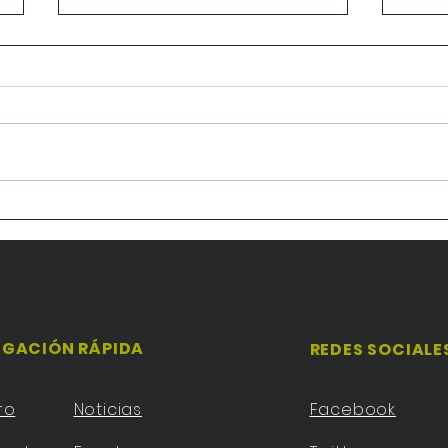
San 
XVII Congreso de Escuelas
Católicas
GACIÓN RÁPIDA
REDES SOCIALE
ro
Noticias
Facebook