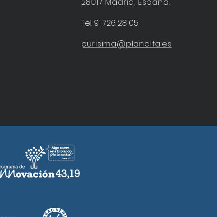
28017 Madrid, España.
Tel: 91 726 28 05
purisima@planalfa.es