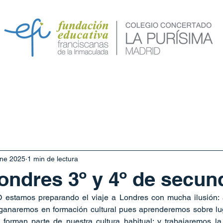
va
Calendario
Servicios
Secretaría
Conóc
ene 2025
1 min de lectura
Londres 3º y 4º de secun
estamos preparando el viaje a Londres con mucha ilusión: al
ganaremos en formación cultural pues aprenderemos sobre lugar
forman parte de nuestra cultura habitual; y trabajaremos la 