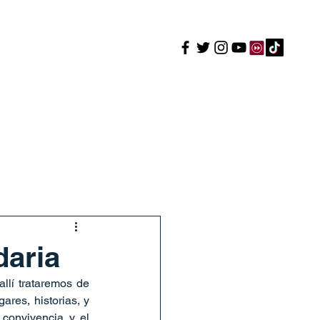
enos
Trabaja con nosotros
+ Purísima
Más
daria
lí trataremos de 
es, historias, y 
convivencia y el 