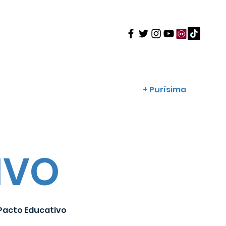
enos
Trabaja con nosotros
+ Purísima
Más
IVO
 Pacto Educativo