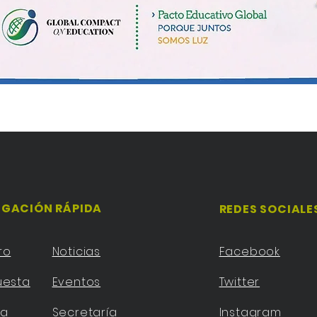
GACIÓN RÁPIDA
REDES SOCIALE
ro
Noticias
Facebook
uesta
Eventos
Twitter
ta
Secretaría
Instagram