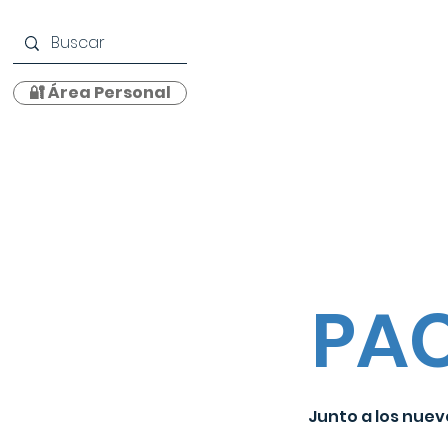
🔐 Área Personal
Centro
Propuesta Educativa
Oferta Educati
PA
Junto a los nuev