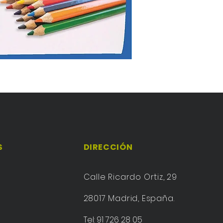
S
DIRECCIÓN
Calle Ricardo Ortiz, 29
28017 Madrid, España.
Tel: 91 726 28 05