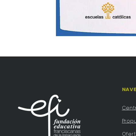
NAVE
Cent
Prop
Ofer