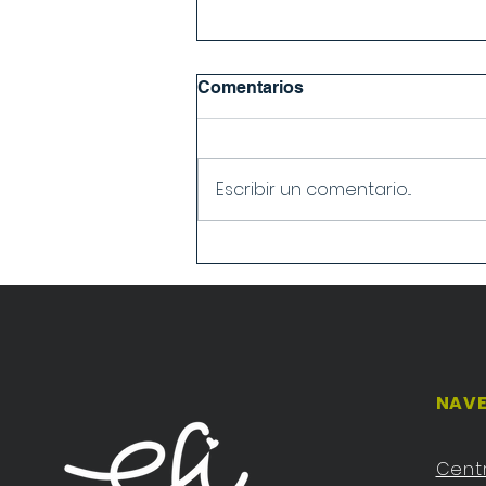
Comentarios
Escribir un comentario...
Viaje a Londres 3º y 4º de
secundaria
NAVE
Cent