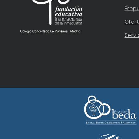
Prop
Ofer
Servi