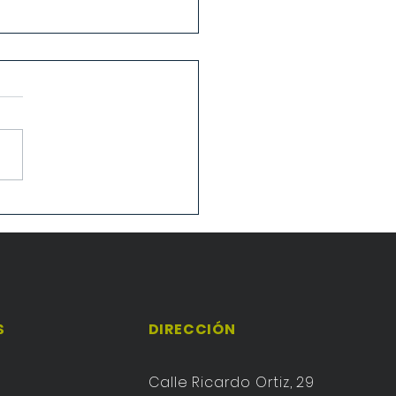
 Congreso de Escuelas
licas
S
DIRECCIÓN
Calle Ricardo Ortiz, 29