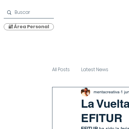
🔐 Área Personal
Centro
Propuesta Educativa
Oferta Educati
All Posts
Latest News
mentacreativa
1 ju
La Vuelt
EFITUR
EFITUR 
ha sido la fer