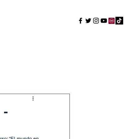
enos
Trabaja con nosotros
+ Purísima
Más
 -
rso: “El mundo en 