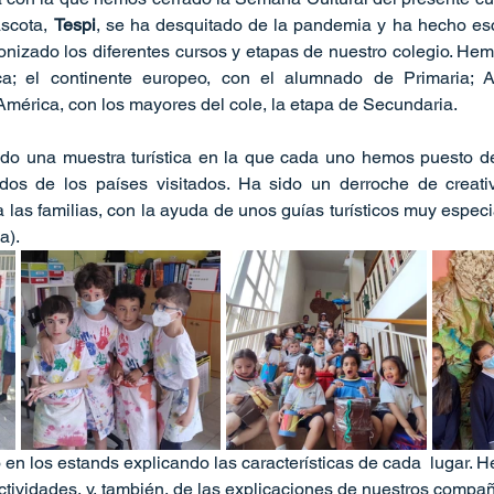
scota, 
Tespi
, se ha desquitado de la pandemia y ha hecho esca
nizado los diferentes cursos y etapas de nuestro colegio. Hemo
ica; el continente europeo, con el alumnado de Primaria; A
mérica, con los mayores del cole, la etapa de Secundaria. 
sido una muestra turística en la que cada uno hemos puesto de
os de los países visitados. Ha sido un derroche de creati
 a las familias, con la ayuda de unos guías turísticos muy especi
a). 
en los estands explicando las características de cada  lugar. 
tividades, y, también, de las explicaciones de nuestros compa