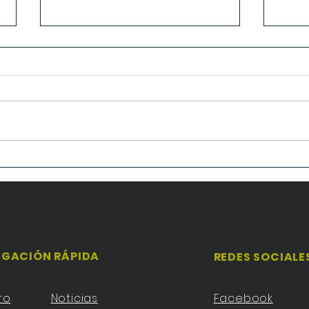
Campaña de Recogida de
XVII
productos para los
Cató
afectados por la Dana
GACIÓN RÁPIDA
REDES SOCIALE
ro
Noticias
Facebook