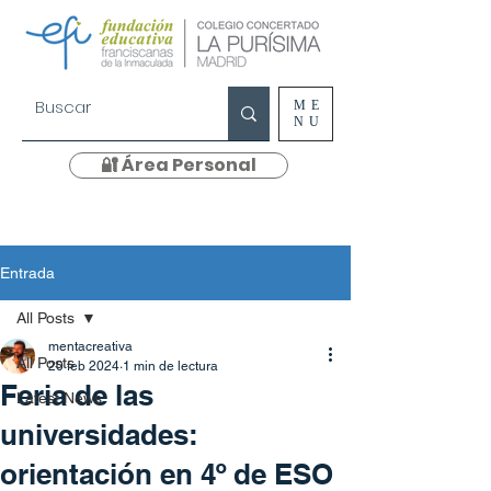
ME
NU
🔐 Área Personal
Entrada
All Posts
mentacreativa
All Posts
20 feb 2024
1 min de lectura
Feria de las
Latest News
universidades:
orientación en 4º de ESO